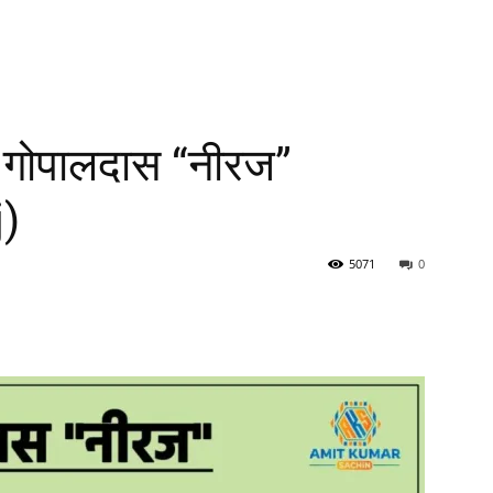
 – गोपालदास “नीरज”
)
5071
0