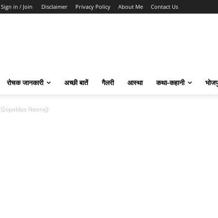
Sign in / Join
Disclaimer
Privacy Policy
About Me
Contact Us
रोचक जानकारी
अच्छी बातें
गैलरी
आस्था
कथा-कहानी
भोजप
रज” (Gopaldas Neeraj)