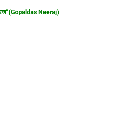
ीरज”(Gopaldas Neeraj)