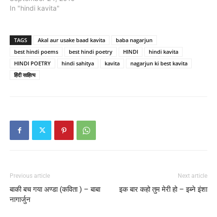
In "hindi kavita"
TAGS
Akal aur usake baad kavita
baba nagarjun
best hindi poems
best hindi poetry
HINDI
hindi kavita
HINDI POETRY
hindi sahitya
kavita
nagarjun ki best kavita
हिंदी साहित्य
Previous article
Next article
बाकी बच गया अण्डा (कविता ) – बाबा
इक बार कहो तुम मेरी हो – इब्ने इंशा
नागार्जुन