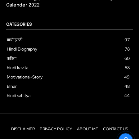
Calender 2022
CATEGORIES
बायोग्राफी
97
Hindi Biography
78
कविता
60
hindi kavita
58
Motivational-Story
49
Bihar
48
hindi sahitya
44
DISCLAIMER
PRIVACY POLICY
ABOUT ME
CONTACT US