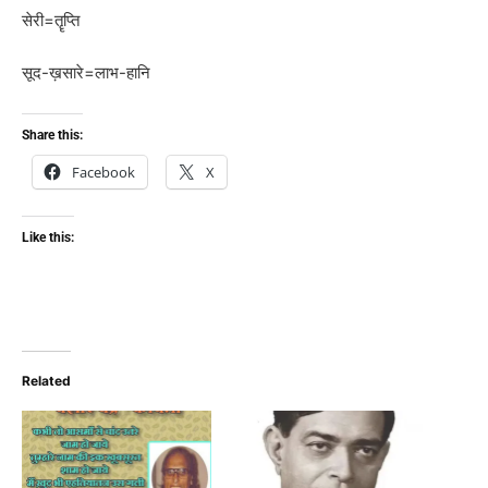
सेरी=तॄप्ति
सूद-ख़सारे=लाभ-हानि
Share this:
Facebook
X
Like this:
Related