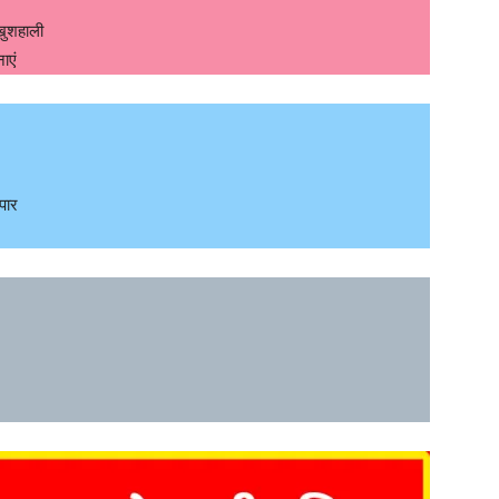
खुशहाली
ाएं
पार