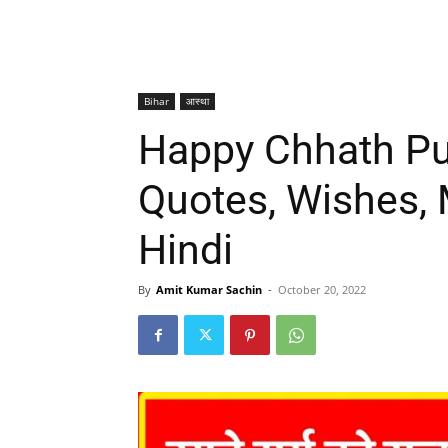
Bihar
आस्था
Happy Chhath Pu
Quotes, Wishes, 
Hindi
By
Amit Kumar Sachin
-
October 20, 2022