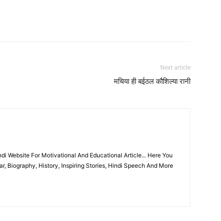
Next article
मचिया ही बईठल कौशिल्या रानी
i Website For Motivational And Educational Article... Here You
r, Biography, History, Inspiring Stories, Hindi Speech And More