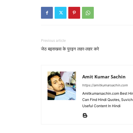
Previous article
जेठ बइसखवा के पुरइन लहर-लहर करे
Amit Kumar Sachin
https://amitkumarsachin.com
Amitkumarsachin.com Best Hind
Can Find Hindi Quotes, Suvicha
Useful Content In Hindi