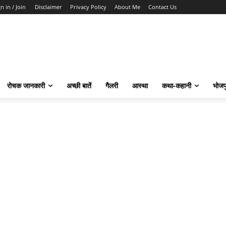
n in / Join
Disclaimer
Privacy Policy
About Me
Contact Us
रोचक जानकारी
अच्छी बातें
गैलरी
आस्था
कथा-कहानी
भोजप