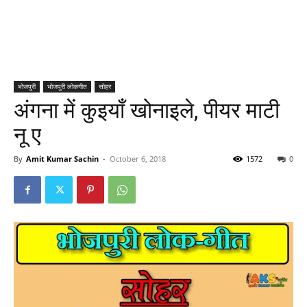
भोजपुरी
भोजपुरी लोकगीत
सोहर
अंगना में कुइयाँ खोनाइले, पीयर माटी
नू ए
By
Amit Kumar Sachin
-
October 6, 2018
1572
0