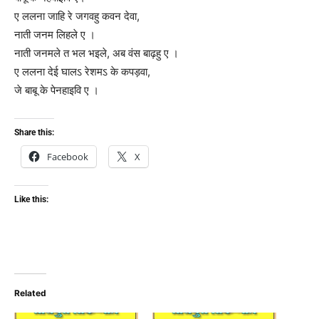
ए ललना जाहि रे जगवहु कवन देवा,
नाती जनम लिहले ए ।
नाती जनमले त भल भइले, अब वंस बाढ़हु ए ।
ए ललना देई घालऽ रेशमऽ के कपड़वा,
जे बाबू के पेनहाइवि ए ।
Share this:
Facebook
X
Like this:
Related