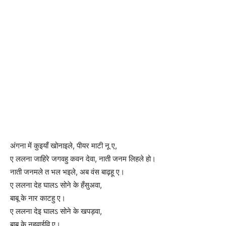
अंगना में कुइयाँ खोनाइले, पीयर माटी नू ए,
ए ललना जाहिरे जगवहु कवन देवा, नाती जनम लिहले हो।
नाती जनमले त भल भइले, अब वंस बाढ़हू ए।
ए ललना देह घालऽ सोने के हँसुअवा,
बाबू के नार काटहु ए।
ए ललना देइ घालऽ सोने के खपड़वा,
बाबू के नहवाईवि ए।