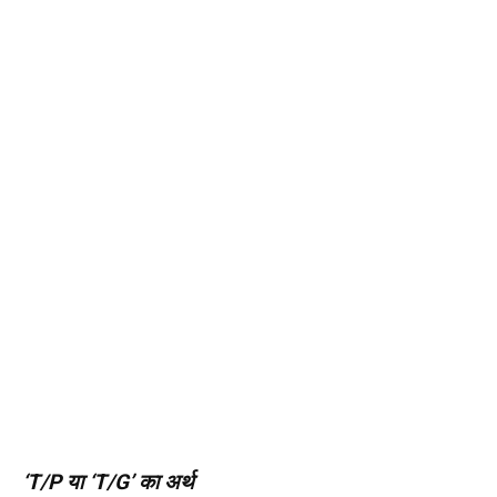
‘T/P या ‘T/G’ का अर्थ