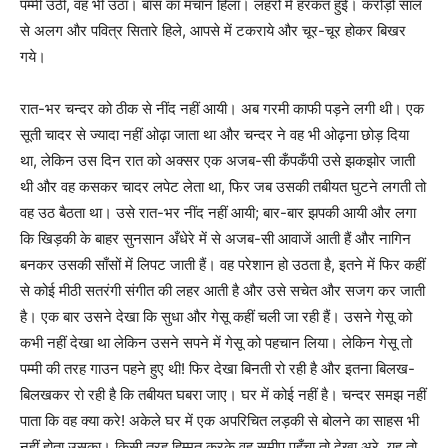
पम्मी उठी, वह भी उठा। बाँस का मचान हिला। लहरों में हरकत हुई। करोड़ों साल
से अलग और पवित्र सितारे हिले, आपसे में टकराये और चूर-चूर होकर बिखर
गये।
रात-भर चन्दर को ठीक से नींद नहीं आयी। अब गरमी काफी पड़ने लगी थी। एक
सूती चादर से ज्यादा नहीं ओढ़ा जाता था और चन्दर ने वह भी ओढ़ना छोड़ दिया
था, लेकिन उस दिन रात को अक्सर एक अजब-सी कँपकँपी उसे झकझोर जाती
थी और वह कसकर चादर लपेट लेता था, फिर जब उसकी तबीयत घुटने लगती तो
वह उठ बैठता था। उसे रात-भर नींद नहीं आयी; बार-बार झपकी आयी और लगा
कि खिड़की के बाहर सुनसान अँधेरे में से अजब-सी आवाजें आती हैं और नागिन
बनकर उसकी साँसों में लिपट जाती हैं। वह परेशान हो उठता है, इतने में फिर कहीं
से कोई मीठी सतरंगी संगीत की लहर आती है और उसे सचेत और सजग कर जाती
है। एक बार उसने देखा कि सुधा और गेसू कहीं चली जा रही हैं। उसने गेसू को
कभी नहीं देखा था लेकिन उसने सपने में गेसू को पहचान लिया। लेकिन गेसू तो
पम्मी की तरह गाउन पहने हुए थी! फिर देखा बिनती रो रही है और इतना बिलख-
बिलखकर रो रही है कि तबीयत घबरा जाए। घर में कोई नहीं है। चन्दर समझ नहीं
पाता कि वह क्या करे! अकेले घर में एक अपरिचित लड़की से बोलने का साहस भी
नहीं होता उसका। किसी तरह हिम्मत करके वह समीप पहुँचा तो देखा अरे, यह तो