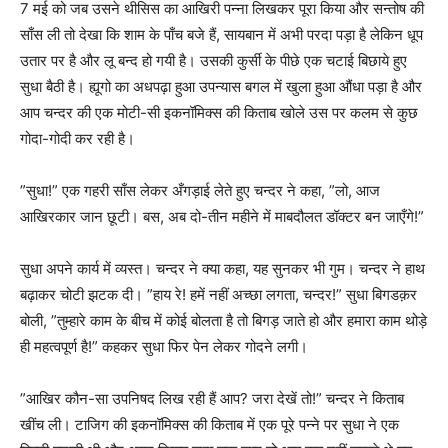
7 मई को जब उसने थीसिस का आखिरी पन्ना लिखकर पूरा किया और सन्तोष की
साँस ली तो देखा कि शाम के पाँच बजे हैं, सायबान में अभी परदा पड़ा है लेकिन धूप
उतार पर है और लू बन्द हो गयी है। उसकी कुर्सी के पीछे एक चटाई बिछाये हुए
सुधा बैठी है। ह्यूगो का अधपढ़ा हुआ उपन्यास बगल में खुला हुआ औंधा पड़ा है और
आप चन्दर की एक मोटी-सी इकनॉमिक्स की किताब खोले उस पर कलम से कुछ
गोदा-गोदी कर रही है।
”सुधा!” एक गहरी साँस लेकर अँगड़ाई लेते हुए चन्दर ने कहा, ”लो, आज
आखिरकार जान छूटी। बस, अब दो-तीन महीने में माबदौलत डॉक्टर बन जाएँगे!”
सुधा अपने कार्य में व्यस्त। चन्दर ने क्या कहा, यह सुनकर भी गुम। चन्दर ने हाथ
बढ़ाकर चोटी झटक दी। ”हाय रे! हमें नहीं अच्छा लगता, चन्दर!” सुधा बिगडक़र
बोली, ”तुम्हारे काम के बीच में कोई बोलता है तो बिगड़ जाते हो और हमारा काम थोड़े
ही महत्वपूर्ण है!” कहकर सुधा फिर पेन लेकर गोदने लगी।
”आखिर कौन-सा उपनिषद लिख रही हैं आप? जरा देखें तो!” चन्दर ने किताब
खींच ली। टाजिग की इकनॉमिक्स की किताब में एक पूरे पन्ने पर सुधा ने एक