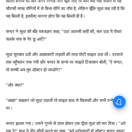
बिल्ली बनायी थी और अगर निगाह जरा चूक जाए तो आप कह नहीं सकते थे यह
चौरासी लाख योनियों में से किस योनि का जीव है, लेकिन चूँकि सुधा कह रही है कि
यह बिल्ली है, इसलिए मानना होगा कि यह बिल्ली ही है।
चन्दर ने सुधा की बाँह पकडक़र कहा, ”उठ! आलसी कहीं की, चल उठा ये पोथा!
चलके पापा के पैर छू आएँ?”
सुधा चुपचाप उठी और आज्ञाकारी लड़की की तरह मोटी फाइल उठा ली। दरवाजे
तक पहुँचकर रुक गयी और चन्दर के कन्धे पर फाइलें टिकाकर बोली, ”ऐ चन्दर,
तो सच्ची अब तुम डॉक्टर हो जाओगे?”
”और क्या?”
”आहा!” कहकर जो सुधा उछली तो फाइल हाथ से खिसकी और सभी पन्ने जमीन
पर।
चन्दर झल्ला गया। उसने गुस्से से लाल होकर एक घूँसा सुधा को मार दिया। ”अरे
राम रे!” सुधा ने पीठ सीधी करते हुए कहा, ”बड़े परोपकारी हो डॉक्टर चन्दर कपूर!