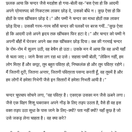
छलक आया कि चन्दर जैसे मदहोश हो गया-बोली वह-”बस ऐसा हो कि आदमी
अपने प्रेमास्पद को निकटतम लाकर छोड़ दे, उसको बाँधे न। कुछ ऐसा हो कि
होठों के पास खींचकर छोड़ दे।” और पम्मी ने चन्दर का माथा होठों तक लाकर
छोड़ दिया। उसकी गरम-गरम साँसें चन्दर की पलकों पर बरस गयीं…”कुछ ऐसा
हो कि आदमी उसे अपने हृदय तक खींचकर फिर हटा दे।” और चन्दर को पम्मी ने
अपनी बाँहों में घेरकर अपने वक्ष तक खींचकर छोड़ दिया। वक्ष की गरमाई चन्दर
के रोम-रोम में सुलग उठी, वह बेचैन हो उठा। उसके मन में आया कि वह अभी यहाँ
से चला जाए। जाने कैसा लग रहा था उसे। सहसा पम्मी बोली, ”लेकिन नहीं, हम
लोग मित्र हैं और कपूर, तुम बहुत पवित्र हो, निष्कलंक हो और तुम पवित्र रहोगे।
मैं जितनी दूरी, जितना अन्तर, जितनी पवित्रता पसन्द करती हूँ, वह तुममें है और
हम लोगों में हमेशा निभेगी जैसे इन सितारों में हमेशा निभती आयी है।”
चन्दर चुपचाप सोचने लगा, ”वह पवित्र है। एकाएक उसका मन जैसे ऊबने लगा।
जैसे एक विहग शिशु घबराकर अपने नीड़ के लिए तड़प उठता है, वैसे ही वह इस
वक्त तड़प उठा सुधा के पास जाने के लिए-क्यों? पता नहीं क्यों? यहाँ कुछ है जो
उसे जकड़ लेना चाहता है। वह क्या करे?