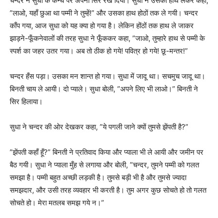
चन्दर ने सुधा के कन्धे पर अपना सिर रख दिया। सुधा ने उसका हाथ लेकर कहा,
”लाओ, यहाँ छुआ था पम्मी ने तुम्हें!” और उसका हाथ होठों तक ले गयी। चन्दर
काँप गया, आज सुधा को यह क्या हो गया है। लेकिन होंठों तक हाथ ले जाकर
झाड़ने-फूँकनेवालों की तरह सुधा ने फूँककर कहा, ”जाओ, तुम्हारे हाथ से पम्मी के
स्पर्श का जहर उतर गया। अब तो ठीक हो गये! पवित्र हो गये! छू-मन्तर!”
चन्दर हँस पड़ा। उसका मन शान्त हो गया। सुधा में जादू था। सचमुच जादू था।
बिनती चाय ले आयी। दो प्याले। सुधा बोली, ”अपने लिए भी लाओ।” बिनती ने
सिर हिलाया।
सुधा ने चन्दर की ओर देखकर कहा, ”ये पगली जाने क्यों तुमसे झेंपती है?”
”झेंपती कहाँ हूँ?” बिनती ने प्रतिवाद किया और प्याला भी ले आयी और जमीन पर
बैठ गयी। सुधा ने प्याला मुँह से लगाया और बोली, ”चन्दर, तुमने पम्मी को गलत
समझा है। पम्मी बहुत अच्छी लड़की है। तुमसे बड़ी भी है और तुमसे ज्यादा
समझदार, और उसी तरह व्यवहार भी करती है। तुम अगर कुछ सोचते हो तो गलत
सोचते हो। मेरा मतलब समझ गये न।”