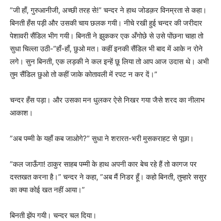
”जी हाँ, गुरुआनीजी, अच्छी तरह से!” चन्दर ने हाथ जोडक़र विनम्रता से कहा।
बिनती हँस पड़ी और उसकी चाय छलक गयी। नीचे रखी हुई चन्दर की जरीदार
पेशावरी सैंडिल भीग गयी। बिनती ने झुककर एक अँगोछे से उसे पोंछना चाहा तो
सुधा चिल्ला उठी-”हाँ-हाँ, छुओ मत। कहीं इनकी सैंडिल भी बाद में आके न रोने
लगे। सुन बिनती, एक लड़की ने कल इन्हें छू लिया तो आप आज उदास थे। अभी
तुम सैंडिल छुओ तो कहीं जाके कोतावली में रपट न कर दें।”
चन्दर हँस पड़ा। और उसका मन धुलकर ऐसे निखर गया जैसे शरद का नीलाभ
आकाश।
”अब पम्मी के यहाँ कब जाओगे?” सुधा ने शरारत-भरी मुसकराहट से पूछा।
”कल जाऊँगा! ठाकुर साहब पम्मी के हाथ अपनी कार बेच रहे हैं तो कागज पर
दस्तखत करना है।” चन्दर ने कहा, ”अब मैं निडर हूँ। कहो बिनती, तुम्हारे ससुर
का क्या कोई खत नहीं आया।”
बिनती झेंप गयी। चन्दर चल दिया।