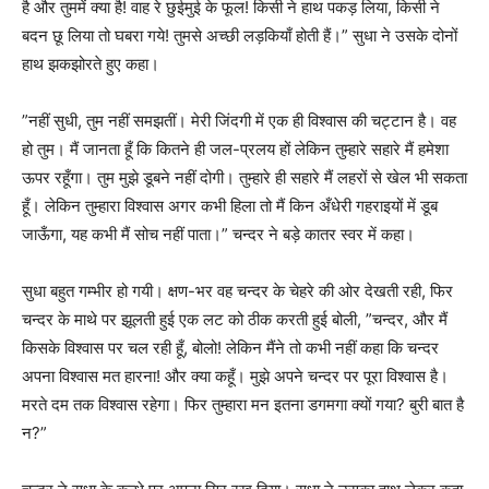
है और तुममें क्या है! वाह रे छुईमुई के फूल! किसी ने हाथ पकड़ लिया, किसी ने
बदन छू लिया तो घबरा गये! तुमसे अच्छी लड़कियाँ होती हैं।” सुधा ने उसके दोनों
हाथ झकझोरते हुए कहा।
”नहीं सुधी, तुम नहीं समझतीं। मेरी जिंदगी में एक ही विश्वास की चट्टान है। वह
हो तुम। मैं जानता हूँ कि कितने ही जल-प्रलय हों लेकिन तुम्हारे सहारे मैं हमेशा
ऊपर रहूँगा। तुम मुझे डूबने नहीं दोगी। तुम्हारे ही सहारे मैं लहरों से खेल भी सकता
हूँ। लेकिन तुम्हारा विश्वास अगर कभी हिला तो मैं किन अँधेरी गहराइयों में डूब
जाऊँगा, यह कभी मैं सोच नहीं पाता।” चन्दर ने बड़े कातर स्वर में कहा।
सुधा बहुत गम्भीर हो गयी। क्षण-भर वह चन्दर के चेहरे की ओर देखती रही, फिर
चन्दर के माथे पर झूलती हुई एक लट को ठीक करती हुई बोली, ”चन्दर, और मैं
किसके विश्वास पर चल रही हूँ, बोलो! लेकिन मैंने तो कभी नहीं कहा कि चन्दर
अपना विश्वास मत हारना! और क्या कहूँ। मुझे अपने चन्दर पर पूरा विश्वास है।
मरते दम तक विश्वास रहेगा। फिर तुम्हारा मन इतना डगमगा क्यों गया? बुरी बात है
न?”