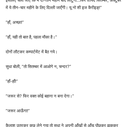
इसलिए चली जाएँ कि मैं दो-तीन महीने बाद लौटूँगा…फिर शायद सितम्बर, अक्टूबर
में ये तीन-चार महीने के लिए दिल्ली जाएँगी। यू नो शी इज कैरीइङ्!”
”हाँ, अच्छा!”
”हाँ, यही तो बात है, पहला मौका है।”
दोनों लौटकर कम्पार्टमेंट में बैठ गये।
सुधा बोली, ”तो सितम्बर में आओगे न, चन्दर?”
”हाँ-हाँ!”
”जरूर से? फिर वक्त कोई बहाना न बना देगा।”
”जरूर आऊँगा!”
कैलाश उतरकर कुछ लेने गया तो सुधा ने अपनी आँखों से आँसू पोंछकर झुककर