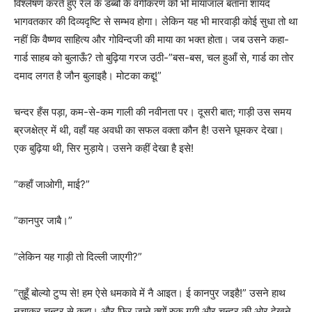
विश्लेषण करते हुए रेल के डब्बों के वर्गीकरण को भी मायाजाल बताना शायद
भागवतकार की दिव्यदृष्टि से सम्भव होगा। लेकिन यह भी मारवाड़ी कोई सुधा तो था
नहीं कि वैष्णव साहित्य और गोविन्दजी की माया का भक्त होता। जब उसने कहा-
गार्ड साहब को बुलाऊँ? तो बुढ़िया गरज उठी-”बस-बस, चल हुआँ से, गार्ड का तोर
दमाद लगत है जौन बुलाइहै। मोटका कद्दू!”
चन्दर हँस पड़ा, कम-से-कम गाली की नवीनता पर। दूसरी बात; गाड़ी उस समय
ब्रजक्षेत्र में थी, वहाँ यह अवधी का सफल वक्ता कौन है! उसने घूमकर देखा।
एक बुढ़िया थी, सिर मुड़ाये। उसने कहीं देखा है इसे!
”कहाँ जाओगी, माई?”
”कानपुर जाबै।”
”लेकिन यह गाड़ी तो दिल्ली जाएगी?”
”तुहूँ बोल्यो टुप्प से! हम ऐसे धमकावे में नै आइत। ई कानपुर जइहै!” उसने हाथ
नचाकर चन्दर से कहा। और फिर जाने क्यों रुक गयी और चन्दर की ओर देखने