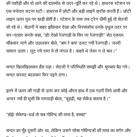
की पकौड़ी और दो आने की दालमोठ से उदर-पूर्ति कर रहे थे। हाथरस स्टेशन पर
एक मजेदार घटना घटी। हाथरस में छोटी और बड़ी लाइनें क्रॉस करती हैं। छोटी
लाइन ऊपर पुल पर खड़ी होती है। स्टेशन के पास जब ट्रेन धीमी हुई तो सेठजी
सो रहे थे। सेठानी ने बाहर झाँककर देखा और निस्संकोच उनके पृथुल उदर पर
कर-प्रहार करके कहा, ”हो! देखो रेलगाड़ी के सिर पर रेलगाड़ी!” सेठ एकदम
चौंककर जागे और उछलकर बोले, ”बाप रे बाप! उलट गयी रेलगाड़ी। जल्दी
सामान उतार। लुट गये राम! ये तो जंगल है। कहते थे जेवर न ले चल।”
चन्दर खिलखिलाकर हँस पड़ा। सेठजी ने परिस्थिति समझी और चुपचाप बैठ गये।
चन्दर करवट बदलकर फिर पढ़ने लगा।
इतने में ऊपर की गाड़ी से उतर कर कोई औरत हाथ में एक गठरी लिये आयी और
अन्दर ज्यों ही घुसी कि मारवाड़ी बोला, ”बुड्ढी, यह सेकेंड क्लास है।”
”होई! सेकेण्ड-थर्ड तो सब गोविन्द की माया है, बच्चा!”
चन्दर का मुँह दूसरी ओर था, लेकिन उसने सोचा गोविन्दजी की माया का वर्णन और