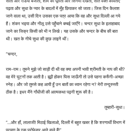
सोता और रेडियो बजाता, शाम को घूमता और सिनेमा देखता, सोते वक्त कविताएँ
पढ़ता और सुधा के प्यार के बादलों में मुँह छिपाकर सो जाता। जिस दिन कैलाश
जाने वाला था, उसी दिन उसका एक पत्र आया कि वह और सुधा दिल्ली आ गये
हैं। शंकर भइया और नीलू उसे पहुँचाने बम्बई जाएँगे। चन्दर सुधा के इलाहाबाद
जाने का जिक्र किसी को भी न लिखे। यह उसके और चन्दर के बीच की बात
थी। खत के नीचे सुधा की कुछ लाइनें थीं।
”चन्दर,
राम-राम। तुमने मुझे जो साड़ी दी थी वह क्या अपनी भावी श्रीमती के नाप की थी?
वह मेरे घुटनों तक आती है। बूढ़ी होकर घिस जाऊँगी तो उसे पहना करूँगी-अच्छा
स्नेह। और जो तुमसे कह आयी हूँ उन बातों का ध्यान रहेगा न? मेरी तन्दुरुस्ती
ठीक है। इधर मैंने गाँधीजी की आत्मकथा पढ़नी शुरू की है।
तुम्हारी-सुधा।
”…और हाँ, लालाजी! मिठाई खिलाओ, दिल्ली में बहुत खबर है कि शरणार्थी विभाग में
प्रयाग के एक प्रोफेसर आने वाले हैं!”