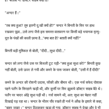
है? बताओ न! डॉक्टर साहब कहाँ हैं?”
”अन्दर हैं।”
”तब क्या हुआ? तुम इतनी दु:खी क्यों हो?” चन्दर ने बिनती के सिर पर हाथ
रखकर पूछा…उसे लगा जैसे इस समस्त वातावरण पर किसी बड़े भयानक मृत्यु-
दूत के पंखों की काली छाया है…”क्या बात है? बताती क्यों नहीं?”
बिनती बड़ी मुश्किल से बोली, ”दीदी…सुधा दीदी…”
चन्दर को लगा जैसे उस पर बिजली टूट पड़ी-”क्या हुआ सुधा को?” बिनती कुछ
नहीं बोली, उसे ऊपर ले गयी और कमरे के पास जाकर बोली, ”उसी में हैं दीदी!”
कमरे के अन्दर की रोशनी उदास, फीकी और बीमार थी। एक नर्स सफेद पोशाक
पहने पलँग के सिरहाने खड़ी थी, और कुर्सी पर सिर झुकाये डॉक्टर साहब बैठे थे।
पलँग पर चादर ओढ़े सुधा पड़ी थी। नर्स सामने थी, अत: सुधा का चेहरा नहीं
दिखाई पड़ रहा था। चन्दर के भीतर पाँव रखते ही नर्स ने आँख के इशारे से कहा,
”बाहर जाइए।” चन्दर ठिठककर खड़ा हो गया, डॉक्टर साहब ने देखा और वे भी