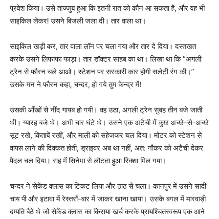
प्रवेश किया। उसे ताज्जुब हुआ कि इतनी रात को कौन आ सकता है, और वह भी
साइकिल लेकर! उसने बिजली जला दी। तार वाला था।
साइकिल खड़ी कर, तार वाला लॉन पर चला गया और तार दे दिया। दस्तखत
करके उसने लिफाफा फाड़ा। तार डॉक्टर साहब का था। लिखा था कि ”अगली
ट्रेन से फौरन चले आओ। स्टेशन पर सरकारी कार होगी सलेटी रंग की।”
उसके मन ने फौरन कहा, चन्दर, हो गये तुम केन्द्र में!
उसकी आँखों से नींद गायब हो गयी। वह उठा, अगली ट्रेन सुबह तीन बजे जाती
थी। ग्यारह बजे थे। अभी चार घंटे थे। उसने एक अटैची में कुछ अच्छे-से-अच्छे
सूट रखे, किताबें रखीं, और माली को सहेजकर चल दिया। मोटर को स्टेशन से
वापस लाने की दिक्कत होती, ड्राइवर अब था नहीं, अत: नौकर को अटैची देकर
पैदल चल दिया। राह में सिनेमा से लौटता हुआ रिक्शा मिल गया।
चन्दर ने सेकेंड क्लास का टिकट लिया और ठाठ से चला। कानपुर में उसने सादी
चाय पी और इटावा में रेस्तराँ-बार में जाकर खाना खाया। उसके बगल में मारवाड़ी
दम्पति बैठे थे जो सेकेंड क्लास का किराया खर्च करके प्रायश्चितस्वरूप एक आने