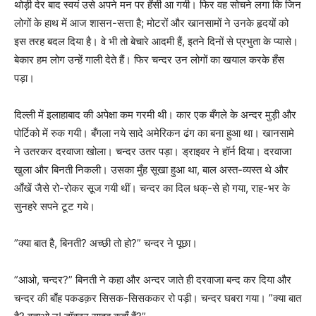
थोड़ी देर बाद स्वयं उसे अपने मन पर हँसी आ गयी। फिर वह सोचने लगा कि जिन
लोगों के हाथ में आज शासन-सत्ता है; मोटरों और खानसामों ने उनके हृदयों को
इस तरह बदल दिया है। वे भी तो बेचारे आदमी हैं, इतने दिनों से प्रभुता के प्यासे।
बेकार हम लोग उन्हें गाली देते हैं। फिर चन्दर उन लोगों का खयाल करके हँस
पड़ा।
दिल्ली में इलाहाबाद की अपेक्षा कम गरमी थी। कार एक बँगले के अन्दर मुड़ी और
पोर्टिको में रुक गयी। बँगला नये सादे अमेरिकन ढंग का बना हुआ था। खानसामे
ने उतरकर दरवाजा खोला। चन्दर उतर पड़ा। ड्राइवर ने हॉर्न दिया। दरवाजा
खुला और बिनती निकली। उसका मुँह सूखा हुआ था, बाल अस्त-व्यस्त थे और
आँखें जैसे रो-रोकर सूज गयी थीं। चन्दर का दिल धक्-से हो गया, राह-भर के
सुनहरे सपने टूट गये।
”क्या बात है, बिनती? अच्छी तो हो?” चन्दर ने पूछा।
”आओ, चन्दर?” बिनती ने कहा और अन्दर जाते ही दरवाजा बन्द कर दिया और
चन्दर की बाँह पकडक़र सिसक-सिसककर रो पड़ी। चन्दर घबरा गया। ”क्या बात