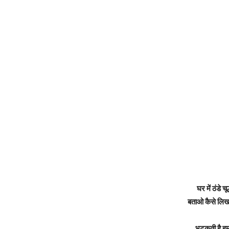
घर में ठंडे 
बताओ कैसे लिख 
भटकती है हमा