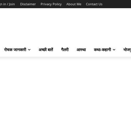
n in / Join
Disclaimer
Privacy Policy
About Me
Contact Us
रोचक जानकारी
अच्छी बातें
गैलरी
आस्था
कथा-कहानी
भोजप