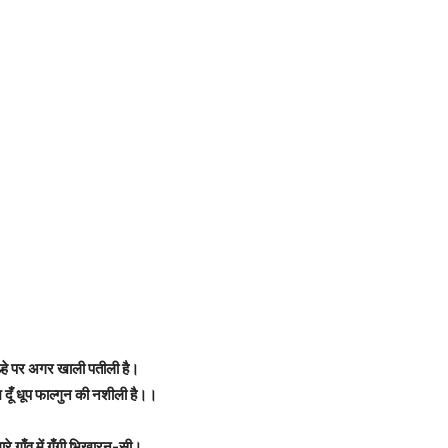
चूल्हे पर अगर खाली पतीली है।
दूँ धूप फाल्गुन की नशीली है।।
रे गाँव में गूँगी भिखारन-सी।