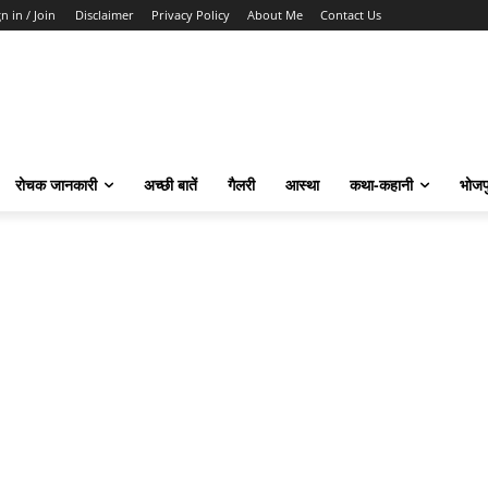
n in / Join
Disclaimer
Privacy Policy
About Me
Contact Us
रोचक जानकारी
अच्छी बातें
गैलरी
आस्था
कथा-कहानी
भोजप