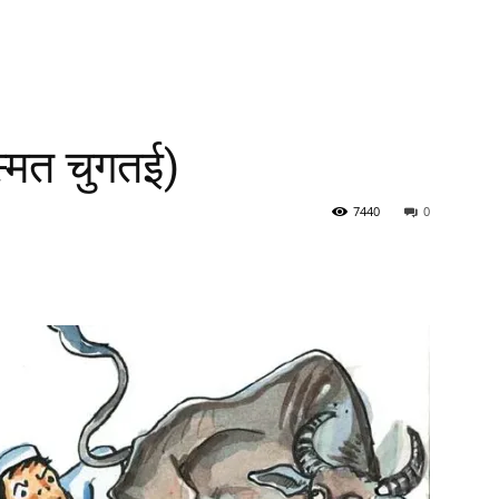
्मत चुगतई)
7440
0