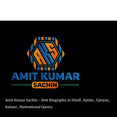
Amit Kumar Sachin - Best Biography in Hindi , Kavita , Upnyas ,
Kahani , Motivational Quotes