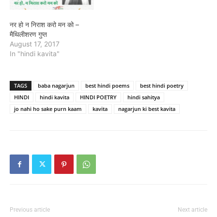
नर हो न निराश करो मन को –
मैथिलीशरण गुप्त
August 17, 2017
In "hindi kavita"
TAGS
baba nagarjun
best hindi poems
best hindi poetry
HINDI
hindi kavita
HINDI POETRY
hindi sahitya
jo nahi ho sake purn kaam
kavita
nagarjun ki best kavita
Previous article
Next article