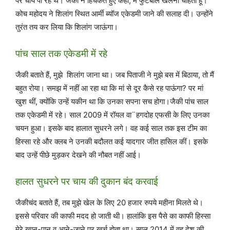
पर चाय पी रहे थे। जैकी ने हिचकते हुए कहा, मैं फुटबॉल खेलना चाहता हूं।
कोच महोदय ने शिलांग स्थित आर्मी ब्यॉज एकेडमी जाने की सलाह दी। उन्होंने
तुरंत तय कर लिया कि शिलांग जाऊंगा।
पांच साल तक एकेडमी में रहे
जैकी बताते हैं, मुझे शिलांग जाना था। जब पिताजी ने मुझे बस में बिठाया, तो मैं
बहुत रोया। समझ में नहीं आ रहा था कि मां से दूर कैसे रह पाऊंगा? पर मां
खुश थीं, क्योंकि उन्हें यकीन था कि उनका सपना सच होगा।जैकी पांच साल
तक एकेडमी में रहे। साल 2009 में रॉयल वा¨हगदोह एफसी के लिए उनका
चयन हुआ। इसके बाद हालात सुधरने लगे। वह कई साल तक इस टीम का
हिस्सा रहे और क्लब ने उनकी बदौलत कई यादगार जीत हासिल कीं। इसके
बाद उन्हें पीछे मुड़कर देखने की नौबत नहीं आई।
हालत सुधरने पर चाय की दुकान बंद करवाई
जैकीचंद बताते हैं, तब मुझे खेल के लिए 20 हजार रुपये महीना मिलते थे।
इससे परिवार की काफी मदद हो जाती थी। हालांकि इस पैसे का काफी हिस्सा
मेरे खान-पान व आने-जाने पर खर्च होता था। साल 2014 में वह देश की