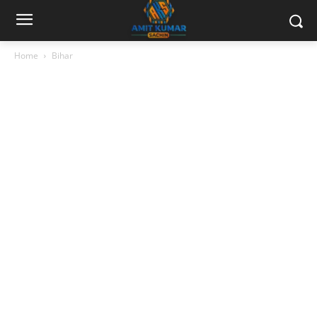
Home
Bihar