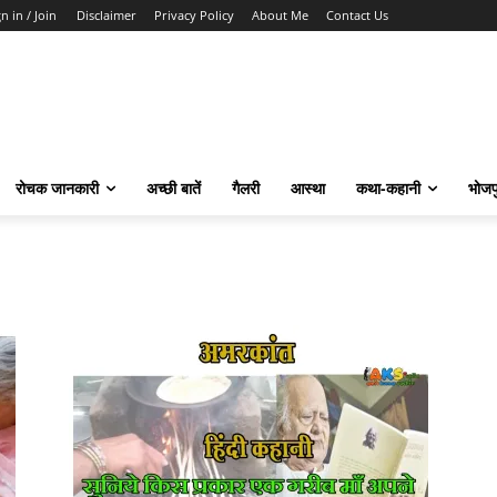
n in / Join
Disclaimer
Privacy Policy
About Me
Contact Us
रोचक जानकारी
अच्छी बातें
गैलरी
आस्था
कथा-कहानी
भोजप