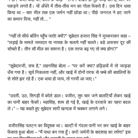
पकड़ने लगते हैं। यों अँधेरे में तीस-तीस मन का गोला फेंकते हैं। उस दिन धावा
किया था – चार मील तक एक जर्मन नहीं छोडा था। पीछे जनरल ने हट जाने
का कमान दिया, नहीं तो… “
“नहीं तो सीधे बर्लिन पहुँच जाते! क्यों?” सूबेदार हजारा सिंह ने मुस्कराकर कहा –
“लड़ाई के मामले जमादार या नायक के चलाये नहीं चलते। बडे अफसर दूर की
सोचते हैं। तीन सौ मील का सामना है। एक तरफ बढ़ गए तो क्या होगा?”
“सूबेदारजी, सच है,” लहनसिंह बोला – “पर करें क्या? हड्डियों में तो जाड्डा
धँस गया है। सूर्य निकलता नहीं, और खाई में दोनों तरफ से चम्बे की बावलियों के
से सोते झर रहे हैं। एक धावा हो जाय, तो गरमी आ जाए।”
“उदमी, उठ, सिगड़ी में कोले डाल। वजीरा, तुम चार जने बालटियाँ लेकर खाई
का पानी बाहर फेंकों। महासिंह, शाम हो गई है, खाई के दरवाजे का पहरा बदल
ले।” – यह कहते हुए सूबेदार सारी खन्दक में चक्कर लगाने लगे।
वजीरासिंह पलटन का विदूषक था। बाल्टी में गंदला पानी भर कर खाई के बाहर
फेंकता हुआ बोला – “मैं पाधा बन गया हूँ। करो जर्मनी के बादशाह का तर्पण!” इस