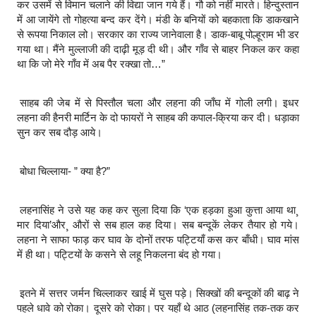
कर उसमें से विमान चलाने की विद्या जान गये हैं। गौ को नहीं मारते। हिन्दुस्तान
में आ जायेंगे तो गोहत्या बन्द कर देंगे। मंडी के बनियों को बहकाता कि डाकखाने
से रूपया निकाल लो। सरकार का राज्य जानेवाला है। डाक-बाबू पोल्हूराम भी डर
गया था। मैंने मुल्लाजी की दाढ़ी मूड़ दी थी। और गाँव से बाहर निकल कर कहा
था कि जो मेरे गाँव में अब पैर रक्खा तो…”
साहब की जेब में से पिस्तौल चला और लहना की जाँघ में गोली लगी। इधर
लहना की हैनरी मार्टिन के दो फायरों ने साहब की कपाल-क्रिया कर दी। धड़ाका
सुन कर सब दौड़ आये।
बोधा चिल्लाया- ” क्या है?”
लहनासिंह ने उसे यह कह कर सुला दिया कि ‘एक हड़का हुआ कुत्ता आया था¸
मार दिया’और¸ औरों से सब हाल कह दिया। सब बन्दूकें लेकर तैयार हो गये।
लहना ने साफा फाड़ कर घाव के दोनों तरफ पट्टियाँ कस कर बाँधी। घाव मांस
में ही था। पट्टियों के कसने से लहू निकलना बंद हो गया।
इतने में सत्तर जर्मन चिल्लाकर खाई में घुस पड़े। सिक्खों की बन्दूकों की बाढ़ ने
पहले धावे को रोका। दूसरे को रोका। पर यहाँ थे आठ (लहनासिंह तक-तक कर