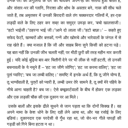
उनके पैरों की अंगुलियों के पोरे को चींघकर अपने-ही को सताया हुआ बताते हैं,
और संसार-भर की ग्लानि, निराशा और क्षोभ के अवतार बने, नाक की सीध चले
जाते हैं, तब अमृतसर में उनकी बिरादरी वाले तंग चक्करदार गलियों में, हर-एक
लङ्ढी वाले के लिए ठहर कर सब्र का समुद्र उमड़ा कर, ‘बचो खालसाजी।
“हटो भाईजी।”ठहरना भाई जी।”आने दो लाला जी।”हटो बाछा।’ – कहते हुए
सफेद फेटों, खच्चरों और बत्तकों, गन्नें और खोमचे और भारेवालों के जंगल में से
राह खेते हैं। क्या मजाल है कि जी और साहब बिना सुने किसी को हटना पडे़।
यह बात नहीं कि उनकी जीभ चलती नहीं; पर मीठी छुरी की तरह महीन मार करती
हुई। यदि कोई बुढ़िया बार-बार चितौनी देने पर भी लीक से नहीं हटती, तो उनकी
बचनावली के ये नमूने हैं – ‘हट जा जीणे जोगिए’; ‘हट जा करमा वालिए’; ‘हट जा
पुतां प्यारिए’; ‘बच जा लम्बी वालिए।’ समष्टि में इनके अर्थ हैं, कि तू जीने योग्य है,
तू भाग्योंवाली है, पुत्रों को प्यारी है, लम्बी उमर तेरे सामने है, तू क्यों मेरे पहिये के
नीचे आना चाहती है? बच जा। ऐसे बम्बूकार्टवालों के बीच में होकर एक लड़का
और एक लड़की चौक की एक दूकान पर आ मिले।
उसके बालों और इसके ढीले सुथने से जान पड़ता था कि दोनों सिक्ख हैं। वह
अपने मामा के केश धोने के लिए दही लेने आया था, और यह रसोई के लिए
बडि़यां। दुकानदार एक परदेसी से गुँथ रहा था, जो सेर-भर गीले पापड़ों की
गड्डी को गिने बिना हटता न था।