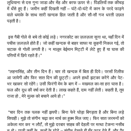
लुधियाना से दस गुना जाडा और मेंह और बरफ ऊपर से। पिंडलियों तक कीचड़
में धँसे हुए हैं। जमीन कहीं दिखती नहीं – घंटे-दो-घंटे में कान के परदे फाड़ने
वाले धमाके के साथ सारी खन्दक हिल जाती है और सौ-सौ गज धरती उछल
पड़ती है।
इस गैबी गोले से बचे तो कोई लड़े। नगरकोट का ज़लज़ला सुना था, यहाँ दिन में
पचीस ज़लज़ले होते हैं। जो कहीं खन्दक से बाहर साफा या कुहनी निकल गई, तो
चटाक से गोली लगती है। न मालूम बेईमान मिट्टी में लेटे हुए हैं या घास की
पत्तियों में छिपे रहते हैं।”
“लहनासिंह, और तीन दिन हैं। चार तो खन्दक में बिता ही दिये। परसों रिलीफ
आ जायेगी और फिर सात दिन की छुट्टी। अपने हाथों झटका करेंगे और पेट-
भर खाकर सो रहेंगे। उसी फिरंगी मेम के बाग में – मखमल का-सा हरा घास है।
फल और दूध की वर्षा कर देती है। लाख कहते हैं, दाम नहीं लेती। कहती है, तुम
राजा हो , मेरे मुल्क को बचाने आये हो।”
“चार दिन तक पलक नहीं झपपी। बिना फेरे घोड़ा बिगड़ता है और बिना लड़े
सिपाही। मुझे तो संगीन चढ़ा कर मार्च का हुक्म मिल जाए। फिर सात जरमनों को
अकेला मार कर न लौटँ, तो मुझे दरबार साहब की देहली पर मत्था टेकना नसीब
न हो। पाजी कहीं के, कलों के घोड़े – संगीन देखते ही मुँह फाड़ देते हैं, और पैर