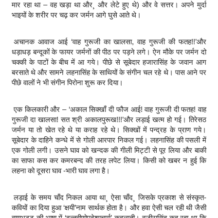
मार रहा था – वह खड़ा था और¸ और लेटे हुए थे) और वे सत्तर। अपने मुर्दा
भाइयों के शरीर पर चढ़ कर जर्मन आगे घुसे आते थे।
अचानक आवाज आई ‘वाह गुरूजी का खालसा, वाह गुरूजी की फतह!!’और
धड़ाधड़ बन्दूकों के फायर जर्मनों की पीठ पर पड़ने लगे। ऐन मौके पर जर्मन दो
चक्की के पाटों के बीच में आ गये। पीछे से सूबेदार हजारासिंह के जवान आग
बरसाते थे और सामने लहनासिंह के साथियों के संगीन चल रहे थे। पास आने पर
पीछे वालों ने भी संगीन पिरोना शुरू कर दिया।
एक किलकारी और – ‘अकाल सिक्खाँ दी फौज आई! वाह गुरूजी दी फतह! वाह
गुरूजी दा खालसा! सत श्री अकालपुरूख!!!’और लड़ाई खत्म हो गई। तिरेसठ
जर्मन या तो खेत रहे थे या कराह रहे थे। सिक्खों में पन्द्रह के प्राण गये।
सूबेदार के दाहिने कन्धे में से गोली आरपार निकल गई। लहनासिंह की पसली में
एक गोली लगी। उसने घाव को खन्दक की गीली मिट्टी से पूर लिया और बाकी
का साफा कस कर कमरबन्द की तरह लपेट लिया। किसी को खबर न हुई कि
लहना को दूसरा घाव -भारी घाव लगा है।
लड़ाई के समय चाँद निकल आया था¸ ऐसा चाँद¸ जिसके प्रकाश से संस्कृत-
कवियों का दिया हुआ ‘क्षयी’नाम सार्थक होता है। और हवा ऐसी चल रही थी जैसी
वाणभट्‌ट की भाषा में ‘दन्तवीणोपदेशाचार्य’ कहलाती। वजीरासिंह कह रहा था कि