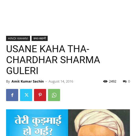
HINDI KAHANI
कथा-कहानी
USANE KAHA THA-
CHARDHAR SHARMA
GULERI
By
Amit Kumar Sachin
-
August 14, 2016
2492
0