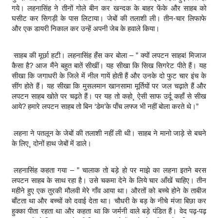
गये। लहनासिंह ने तीनों गोले बीन कर खन्दक के बाहर फेंके और साहब को
घसीट कर सिगड़ी के पास लिटाया। जेबों की तलाशी ली। तीन-चार लिफाफे
और एक डायरी निकाल कर उन्हें अपनी जेब के हवाले किया।
साहब की मूर्छा हटी। लहनासिंह हँस कर बोला – ” क्यों लपटन साहब! मिजाज
कैसा है? आज मैंने बहुत बातें सीखीं। यह सीखा कि सिख सिगरेट पीते हैं। यह
सीखा कि जगाधरी के जिले में नील गायें होती हैं और उनके दो फुट चार इंच के
सींग होते हैं। यह सीखा कि मुसलमान खानसामा मूर्तियों पर जल चढ़ाते हैं और
लपटन साहब खोते पर चढ़ते हैं। पर यह तो कहो¸ ऐसी साफ उर्दू कहाँ से सीख
आये? हमारे लपटन साहब तो बिन ‘डेम’के पाँच लफ्ज भी नहीं बोला करते थे।”
लहना ने पतलून के जेबों की तलाशी नहीं ली थी। साहब ने मानो जाड़े से बचने
के लिए¸ दोनों हाथ जेबों में डाले।
लहनासिंह कहता गया – ” चालाक तो बड़े हो पर माझे का लहना इतने बरस
लपटन साहब के साथ रहा है। उसे चकमा देने के लिये चार आँखें चाहिए। तीन
महीने हुए एक तुरकी मौलवी मेरे गाँव आया था। औरतों को बच्चे होने के ताबीज
बाँटता था और बच्चों को दवाई देता था। चौधरी के बड़ के नीचे मंजा बिछा कर
हुक्का पीता रहता था और कहता था कि जर्मनी वाले बड़े पंडित हैं। वेद पढ़-पढ़