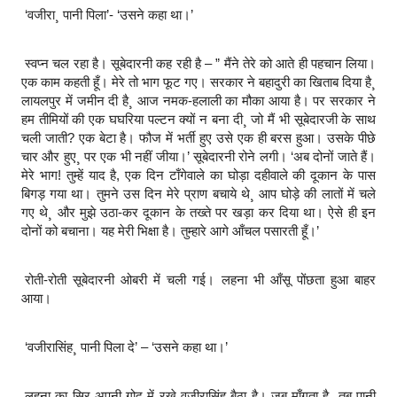
‘वजीरा¸ पानी पिला’- ‘उसने कहा था।’
स्वप्न चल रहा है। सूबेदारनी कह रही है – ” मैंने तेरे को आते ही पहचान लिया।
एक काम कहती हूँ। मेरे तो भाग फूट गए। सरकार ने बहादुरी का खिताब दिया है¸
लायलपुर में जमीन दी है¸ आज नमक-हलाली का मौका आया है। पर सरकार ने
हम तीमियों की एक घघरिया पल्टन क्यों न बना दी¸ जो मैं भी सूबेदारजी के साथ
चली जाती? एक बेटा है। फौज में भर्ती हुए उसे एक ही बरस हुआ। उसके पीछे
चार और हुए¸ पर एक भी नहीं जीया।’ सूबेदारनी रोने लगी। ‘अब दोनों जाते हैं।
मेरे भाग! तुम्हें याद है, एक दिन टाँगेवाले का घोड़ा दहीवाले की दूकान के पास
बिगड़ गया था। तुमने उस दिन मेरे प्राण बचाये थे¸ आप घोड़े की लातों में चले
गए थे¸ और मुझे उठा-कर दूकान के तख्ते पर खड़ा कर दिया था। ऐसे ही इन
दोनों को बचाना। यह मेरी भिक्षा है। तुम्हारे आगे आँचल पसारती हूँ।’
रोती-रोती सूबेदारनी ओबरी में चली गई। लहना भी आँसू पोंछता हुआ बाहर
आया।
‘वजीरासिंह¸ पानी पिला दे’ – ‘उसने कहा था।’
लहना का सिर अपनी गोद में रखे वजीरासिंह बैठा है। जब माँगता है¸ तब पानी