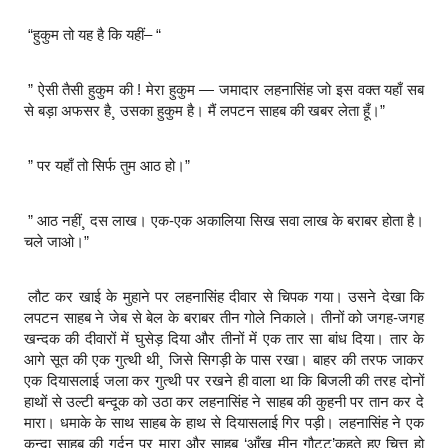
“हुकुम तो यह है कि यहीं– “
” ऐसी तैसी हुकुम की ! मेरा हुकुम — जमादार लहनासिंह जो इस वक्त यहाँ सब
से बड़ा अफसर है¸ उसका हुकुम है। मैं लपटन साहब की खबर लेता हूँ।”
” पर यहाँ तो सिर्फ तुम आठ हो।”
” आठ नहीं¸ दस लाख। एक-एक अकालिया सिख सवा लाख के बराबर होता है।
चले जाओ।”
लौट कर खाई के मुहाने पर लहनासिंह दीवार से चिपक गया। उसने देखा कि
लपटन साहब ने जेब से बेल के बराबर तीन गोले निकाले। तीनों को जगह-जगह
खन्दक की दीवारों में घुसेड़ दिया और तीनों में एक तार सा बांध दिया। तार के
आगे सूत की एक गुत्थी थी¸ जिसे सिगड़ी के पास रखा। बाहर की तरफ जाकर
एक दियासलाई जला कर गुत्थी पर रखने ही वाला था कि बिजली की तरह दोनों
हाथों से उल्टी बन्दूक को उठा कर लहनासिंह ने साहब की कुहनी पर तान कर दे
मारा। धमाके के साथ साहब के हाथ से दियासलाई गिर पड़ी। लहनासिंह ने एक
कुन्दा साहब की गर्दन पर मारा और साहब ‘आँख मीन गौट्‌ट’कहते हुए चित्त हो