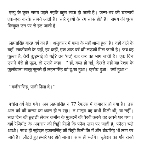
मृत्यु के कुछ समय पहले स्मृति बहुत साफ हो जाती है। जन्म-भर की घटनायें
एक-एक करके सामने आती हैं। सारे दृश्यों के रंग साफ होते हैं। समय की धुन्ध
बिल्कुल उन पर से हट जाती है।
लहनासिंह बारह वर्ष का है। अमृतसर में मामा के यहाँ आया हुआ है। दही वाले के
यहाँ, सब्जीवाले के यहाँ, हर कहीं, एक आठ वर्ष की लड़की मिल जाती है। जब वह
पूछता है, तेरी कुड़माई हो गई? तब ‘धत्‌’ कह कर वह भाग जाती है। एक दिन
उसने वैसे ही पूछा, तो उसने कहा – ” हाँ, कल हो गई¸ देखते नहीं यह रेशम के
फूलोंवाला सालू!’सुनते ही लहनासिंह को दु:ख हुआ। क्रोध हुआ। क्यों हुआ?”
” वजीरासिंह¸ पानी पिला दे।”
पचीस वर्ष बीत गये। अब लहनासिंह नं 77 रैफल्स में जमादार हो गया है। उस
आठ वर्ष की कन्या का ध्यान ही न रहा। न-मालूम वह कभी मिली थी¸ या नहीं।
सात दिन की छुट्टी लेकर जमीन के मुकदमें की पैरवी करने वह अपने घर गया।
वहाँ रेजिमेंट के अफसर की चिठ्ठी मिली कि फौज लाम पर जाती है¸ फौरन चले
आओ। साथ ही सूबेदार हजारासिंह की चिठ्ठी मिली कि मैं और बोधसिंह भी लाम पर
जाते हैं। लौटते हुए हमारे घर होते जाना। साथ ही चलेंगे। सूबेदार का गाँव रास्ते