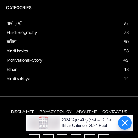
CATEGORIES
बायोग्राफी
97
Hindi Biography
78
कविता
60
hindi kavita
58
Motivational-Story
49
Bihar
48
hindi sahitya
44
DISCLAIMER
PRIVACY POLICY
ABOUT ME
CONTACT US
2024 बिहार की छुट्टियों का कैलेंडर-
© Newspaper WordPress Theme by TagDiv
Bihar Calender 2024 Publ