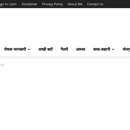
ign in / Join
Disclaimer
Privacy Policy
About Me
Contact Us
रोचक जानकारी
अच्छी बातें
गैलरी
आस्था
कथा-कहानी
भोजप
्वरी