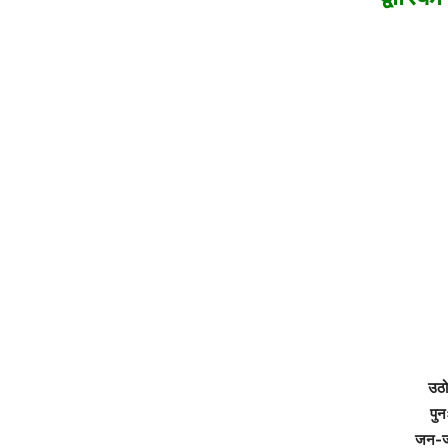
उठो
पुन
जन-जन