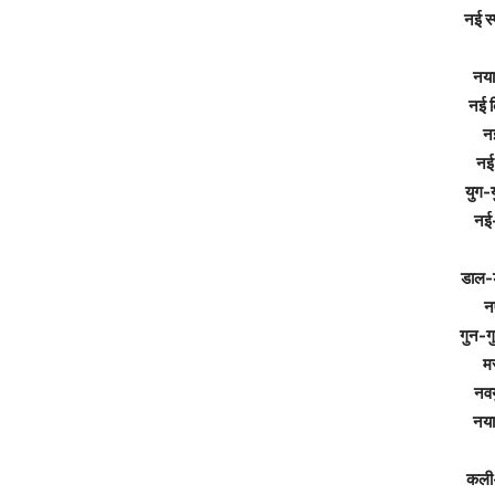
नई स्
नया 
नई क
नई
नई
युग-य
नई
डाल-ड
नए
गुन-ग
मस
नवय
नया
कली