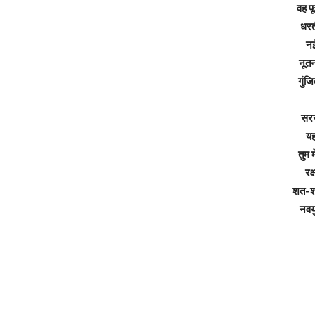
वह फ
धरत
नई
नूतन
गुंज
सरस
यह 
तुम 
रक
शत-शत
नवय