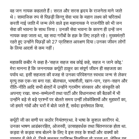
वह जन नायक कहलाते हैं। सरल और सरस हृदय के राजनेता माने जाते
थे। सामाजिक रुप से पिछड़ी किन्तु सेवा भाव के महान लक्ष्य को चरितार्थ
करती नाई जाति में जन्म लेने वाले इस महानायक ने राजनीति को भी जन
सेवा की भावना के साथ जिया। उनकी सेवा भावना के कारण ही उन्हें जन
नायक कहा जाता था, वह सदा गरीबों के हक़ के लिए लड़ते रहे। मुख्यमंत्री
रहते हुए उन्होंने पिछड़ों को 27 प्रतिशत आरक्षण दिया।उनका जीवन लोगों
के लिया आदर्श से कम नहीं।
महाकवि कबीर ने कहा है-‘सहज सहज सब कोई कहे, सहज न जाने कोइ.’
मेरा मानना है कि जननायक कर्पूरी ठाकुर का संपूर्ण जीवन ही सहजता का
पर्याय था. इसी सहजता की वजह से उनका परिवेशगत स्वभाव जन्म से लेकर
मृत्यु तक एक-सा बना रहा. बोलचाल, भाषाशैली, खान-पान, रहन-सहन और
रीति-नीति आदि सभी क्षेत्रों में उन्होंने ग्रामीण संस्कार और संस्कृति को
अपनाए रखा. सभा-सम्मेलनों तथा पार्टी और विधानसभा की बैठकों में भी
उन्होंने बड़े से बड़े प्रश्नों पर बोलते समय उन्हीं लोकोक्तियों और मुहावरों का,
जो हमारे गांवों और घरों में बोले जाते हैं, सर्वदा इस्तेमाल किया.
कर्पूरी जी का वाणी पर कठोर नियंतण्रथा. वे भाषा के कुशल कारीगर थे.
उनका भाषण आडंबररहित, ओजस्वी, उत्साहवर्धक तथा चिंतनपरक होता था.
कड़वा से कड़वा सच बोलने के लिए वे इस तरह के शब्दों और वाक्यों को
व्यवहार में लेते थे, जिसे सुनकर प्रतिपक्ष तिलमिला तो उठता था, लेकिन यह