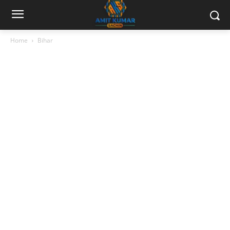
Home
Bihar