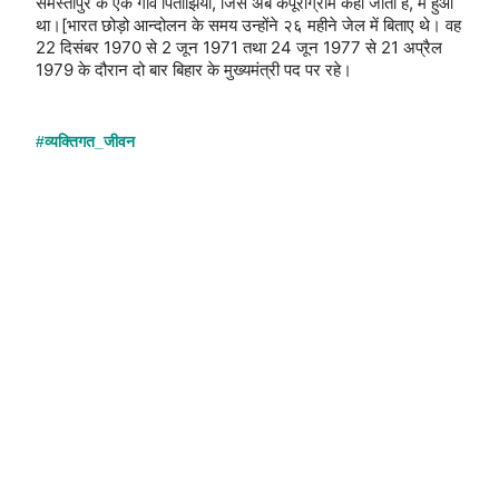
समस्तीपुर के एक गाँव पितौंझिया, जिसे अब कर्पूरीग्राम कहा जाता है, में हुआ
था।[भारत छोड़ो आन्दोलन के समय उन्होंने २६ महीने जेल में बिताए थे। वह
22 दिसंबर 1970 से 2 जून 1971 तथा 24 जून 1977 से 21 अप्रैल
1979 के दौरान दो बार बिहार के मुख्यमंत्री पद पर रहे।
‪#‎
व्यक्तिगत_जीवन‬