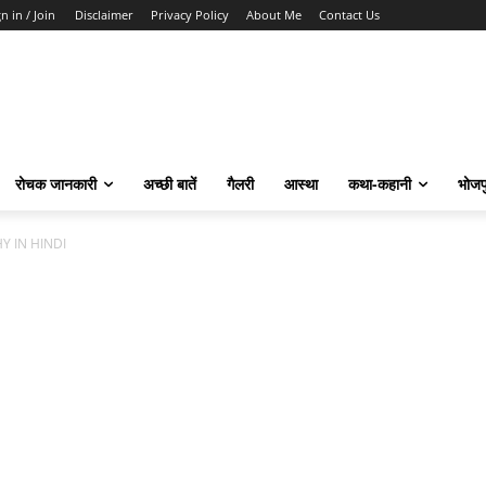
n in / Join
Disclaimer
Privacy Policy
About Me
Contact Us
रोचक जानकारी
अच्छी बातें
गैलरी
आस्था
कथा-कहानी
भोजप
Y IN HINDI