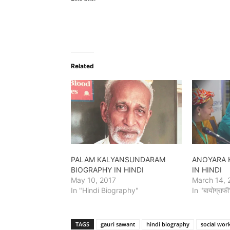
Related
PALAM KALYANSUNDARAM
ANOYARA 
BIOGRAPHY IN HINDI
IN HINDI
May 10, 2017
March 14, 
In "Hindi Biography"
In "बायोग्राफी
TAGS
gauri sawant
hindi biography
social wor