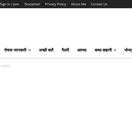
Sign in / Join
Disclaimer
Privacy Policy
About Me
Contact Us
रोचक जानकारी
अच्छी बातें
गैलरी
आस्था
कथा-कहानी
भोजप
 HINDI