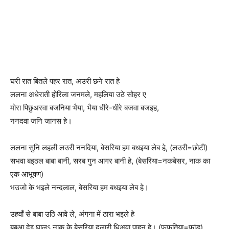
घरी रात बितले पहर रात, अउरी छने रात हे
ललना अधेराती होरिला जनमले, महलिया उठे सोहर ए
मोरा पिछुअरवा बजनिया भैया, भैया धीरे-धीरे बजवा बजइह,
ननदवा जनि जानस हे।
ललना सुनि लहली लउरी ननदिया, बेसरिया हम बधइया लेब हे, (लउरी=छोटी)
सभवा बइठल बाबा बानी, सरब गुन आगर बानी हे, (बेसरिया=नकबेसर, नाक का
एक आभूषण)
भउजो के भइले नन्दलाल, बेसरिया हम बधइया लेब हे।
उहवाँ से बाबा उठि आवे ले, अंगना में ठारा भइले हे
बबुआ देइ घालऽ नाक के बेसरिया दुलारी धिअवा पाहुन हे। (फुफुतिया=फांड)