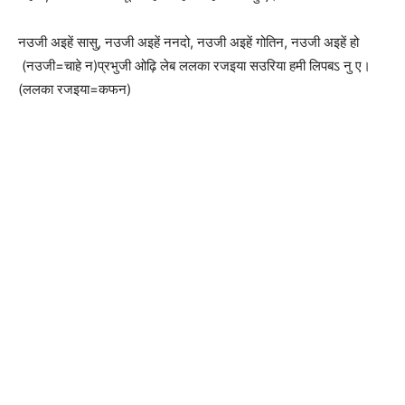
नउजी अइहें सासु, नउजी अइहें ननदो, नउजी अइहें गोतिन, नउजी अइहें हो
(नउजी=चाहे न)प्रभुजी ओढ़ि लेब ललका रजइया सउरिया हमी लिपबऽ नु ए।
(ललका रजइया=कफन)