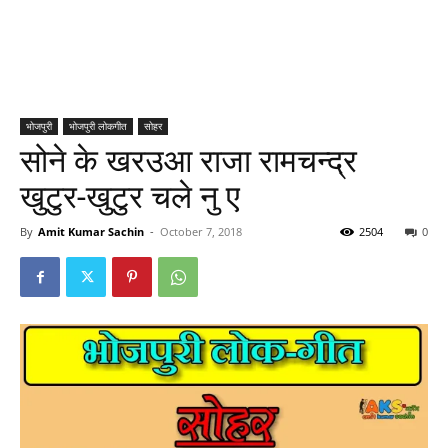
भोजपुरी
भोजपुरी लोकगीत
सोहर
सोने के खरउआ राजा रामचन्द्र
खुटुर-खुटुर चले नु ए
By
Amit Kumar Sachin
-
October 7, 2018
2504
0