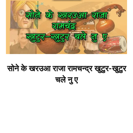
सोने के खरउआ राजा रामचन्द्र खुटुर-खुटुर
चले नु ए