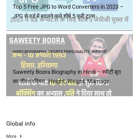
Top 5 Free JPG to Word Converters in 2023 –
JPG से वर्ड में बदलने वाले शीर्ष 5 फ्री टूल्स
HINDI BIOGRAPHY
,
SPORTS PERSONALITY
,
बायोग्राफी
Saweety Boora Biography in Hindi – स्वीटी बूरा
का जीवन परिचय , Height, Weight, Marriage
Global info
More