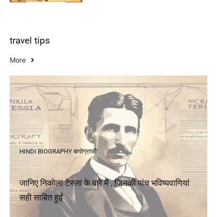
travel tips
More
HINDI BIOGRAPHY
बायोग्राफी
जानिए निकोला टेस्ला के बारे में , जिनकी पांच भविष्यवाणियां
सही साबित हुईं