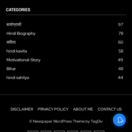
CATEGORIES
बायोग्राफी
97
Hindi Biography
78
कविता
60
hindi kavita
58
Motivational-Story
49
Bihar
48
hindi sahitya
44
DISCLAIMER
PRIVACY POLICY
ABOUT ME
CONTACT US
© Newspaper WordPress Theme by TagDiv