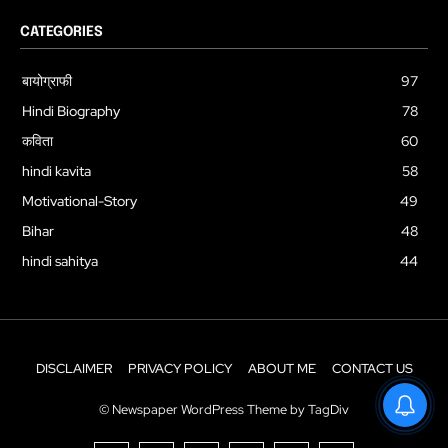
CATEGORIES
बायोग्राफी
97
Hindi Biography
78
कविता
60
hindi kavita
58
Motivational-Story
49
Bihar
48
hindi sahitya
44
DISCLAIMER
PRIVACY POLICY
ABOUT ME
CONTACT US
© Newspaper WordPress Theme by TagDiv