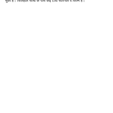
चुकी है। फिलहाल सांची के पास कई टीवी सीरियल व फिल्‍में हैं।