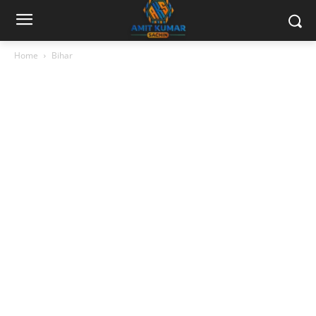
Home
Bihar