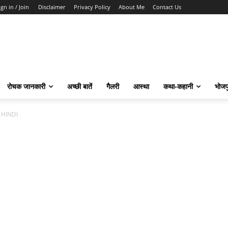
ign in / Join
Disclaimer
Privacy Policy
About Me
Contact Us
रोचक जानकारी
अच्छी बातें
गैलरी
आस्था
कथा-कहानी
भोजप
 HINDI