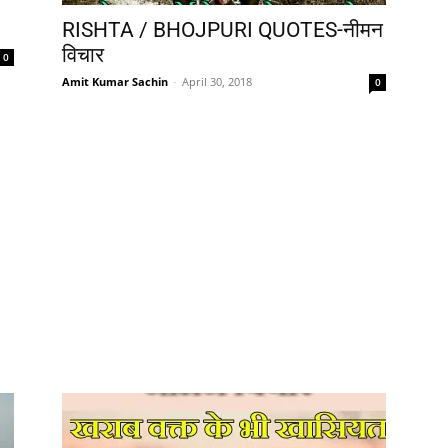
RISHTA / BHOJPURI QUOTES-नीमन
विचार
0
Amit Kumar Sachin
-
April 30, 2018
0