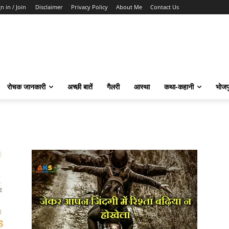
n in / Join
Disclaimer
Privacy Policy
About Me
Contact Us
रोचक जानकारी
अच्छी बातें
गैलरी
आस्था
कथा-कहानी
भोजप