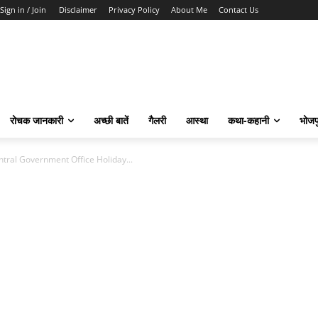
Sign in / Join
Disclaimer
Privacy Policy
About Me
Contact Us
रोचक जानकारी
अच्छी बातें
गैलरी
आस्था
कथा-कहानी
भोजप
– Central Government Office Holiday...