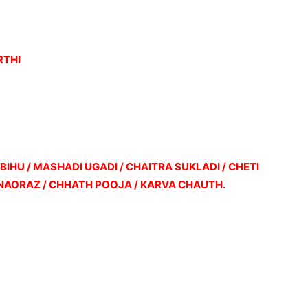
RTHI
G BIHU / MASHADI UGADI / CHAITRA SUKLADI / CHETI
/ NAORAZ / CHHATH POOJA / KARVA CHAUTH.