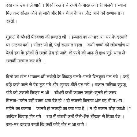
रख कर उधार ले आते । गिरवी रखने से रुपये के बारह आने ही मिलते । ब्याज
मिलाकर सोलह ऑने हो जाते और फिर चीज़ के घर लौट आने की सम्भावना न
रहती ।
मुहल्ले में चौधरी पीरबख्श की इज्ज़त थी । इज्ज़त का आधार था, घर के दरवाजे़
पर लटका पर्दा । भीतर जो हो, पर्दा सलामत रहता । कभी बच्चों की खींचखाँच या
बेदर्द हवा के झोंकों से उसमें छेद हो जाते, तो परदे की आड़ से हाथ सुई-धागा ले
उसकी मरम्मत कर देते ।
दिनों का खेल ! मकान की डयोढ़ी के किवाड़ गलते-गलते बिलकुल गल गये । कई
दफे़ कसे जाने से पेच टूट गये और सुराख ढीले पड़ गये । मकान मालिक सुरजू
पांडे को उसकी फ़िक्र न थी । चौधरी कभी जाकर कहते-सुनते तो उत्तर
मिलता–”कौन बड़ी रकम थमा देते हो ? दो रुपल्ली किराया और वह भी छः-छः
महीने का बकाया । जानते हो लकड़ी का क्या भाव है । न हो मकान छोड़ जाओ ।”
आखिर किवाड़ गिर गये । रात में चौधरी उन्हें जैसे-तैसे चौखट से टिका देते ।
रात-भर दहशत रहती कि कहीं कोई चोर न आ जाये ।