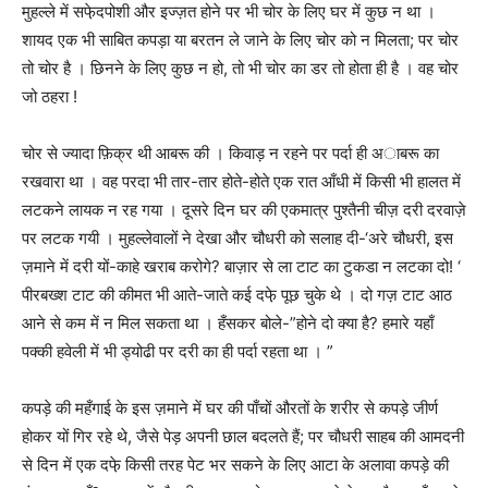
मुहल्ले में सफे़दपोशी और इज्ज़त होने पर भी चोर के लिए घर में कुछ न था ।
शायद एक भी साबित कपड़ा या बरतन ले जाने के लिए चोर को न मिलता; पर चोर
तो चोर है । छिनने के लिए कुछ न हो, तो भी चोर का डर तो होता ही है । वह चोर
जो ठहरा !
चोर से ज्यादा फ़िक्र थी आबरू की । किवाड़ न रहने पर पर्दा ही अाबरू का
रखवारा था । वह परदा भी तार-तार होते-होते एक रात आँधी में किसी भी हालत में
लटकने लायक न रह गया । दूसरे दिन घर की एकमात्र पुश्तैनी चीज़ दरी दरवाज़े
पर लटक गयी । मुहल्लेवालों ने देखा और चौधरी को सलाह दी-‘अरे चौधरी, इस
ज़माने में दरी यों-काहे खराब करोगे? बाज़ार से ला टाट का टुकडा न लटका दो! ‘
पीरबख्श टाट की कीमत भी आते-जाते कई दफे़ पूछ चुके थे । दो गज़ टाट आठ
आने से कम में न मिल सकता था । हँसकर बोले-”होने दो क्या है? हमारे यहाँ
पक्की हवेली में भी ड्योढी पर दरी का ही पर्दा रहता था । ”
कपड़े की महँगाई के इस ज़माने में घर की पाँचों औरतों के शरीर से कपड़े जीर्ण
होकर यों गिर रहे थे, जैसे पेड़ अपनी छाल बदलते हैं; पर चौधरी साहब की आमदनी
से दिन में एक दफे़ किसी तरह पेट भर सकने के लिए आटा के अलावा कपड़े की