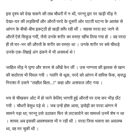
इस दृश्य को देख सकने की ताब चौधरी में न थी, परन्तु द्वार पर खड़ी भीड़ ने
देखा-घर की लड़कियाँ और औरतें परदे के दूसरी ओर घटती घटना के आतंक से
आंगन के बीचों-बीच इकट्‌ठी हो खड़ी काँप रही थीं । सहसा परदा हट जाने से
औरतें ऐसे सिकुड गयीं, जैसे उनके शरीर का वस्त्र खींच लिया गया हो । वह परदा
ही तो घर-भर की औरतों के शरीर का वस्त्र था । उनके शरीर पर बचे चीथड़े
उनके एक-तिहाई अंग ढंकने में भी असमर्थ थे !
जाहिल भीड़ ने घृणा और शरम से आँखें फेर लीं । उस नाग्नता की झलक से खान
की कठोरता भी पिघल गयी । ग्लानि से थूक, परदे को आंगन में वापिस फेंक, क्रुद्ध
निराशा में उसने ”लाहौल बिला…!” कहा और असफल लौट गया ।
भय से चीखकर ओट में हो जाने केलिए भागती हुई औरतों पर दया कर भीड़ छँट
गयी । चौधरी बेसुध पड़े थे । जब उन्हें होश आया, ड्योढ़ी का परदा आंगन में
सामने पड़ा था; परन्तु उसे उठाकर फिर से लटकादेने का सामर्थ्य उनमें शेष न था
। शायद अब इसकी आवश्यकता भी न रही थी । परदा जिस भावना का अवलम्ब
था, वह मर चुकी थी ।