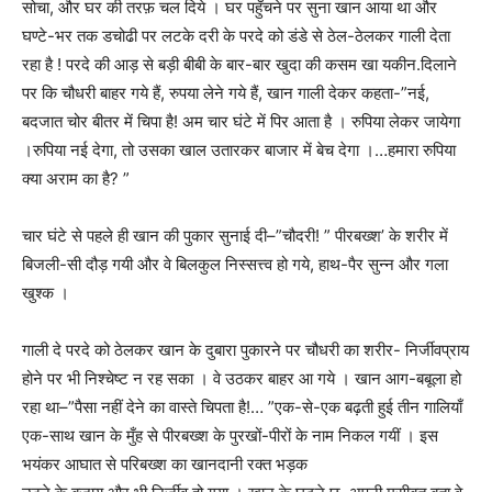
सोचा, और घर की तरफ़ चल दिये । घर पहुँचने पर सुना खान आया था और
घण्टे-भर तक डचोढी पर लटके दरी के परदे को डंडे से ठेल-ठेलकर गाली देता
रहा है ! परदे की आड़ से बड़ी बीबी के बार-बार खुदा की कसम खा यकीन.दिलाने
पर कि चौधरी बाहर गये हैं, रुपया लेने गये हैं, खान गाली देकर कहता-”नई,
बदजात चोर बीतर में चिपा है! अम चार घंटे में पिर आता है । रुपिया लेकर जायेगा
।रुपिया नई देगा, तो उसका खाल उतारकर बाजार में बेच देगा ।…हमारा रुपिया
क्या अराम का है? ”
चार घंटे से पहले ही खान की पुकार सुनाई दी–”चौदरी! ” पीरबख्श’ के शरीर में
बिजली-सी दौड़ गयी और वे बिलकुल निस्सत्त्व हो गये, हाथ-पैर सुन्न और गला
खुश्क ।
गाली दे परदे को ठेलकर खान के दुबारा पुकारने पर चौधरी का शरीर- निर्जीवप्राय
होने पर भी निश्चेष्ट न रह सका । वे उठकर बाहर आ गये । खान आग-बबूला हो
रहा था–”पैसा नहीं देने का वास्ते चिपता है!… ”एक-से-एक बढ़ती हुई तीन गालियाँ
एक-साथ खान के मुँह से पीरबख्श के पुरखों-पीरों के नाम निकल गयीं । इस
भयंकर आघात से परिबख्श का खानदानी रक्त भड़क