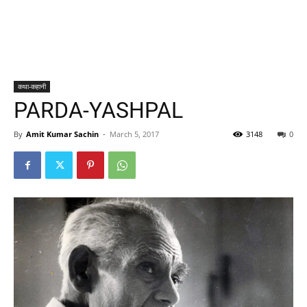
कथा-कहानी
PARDA-YASHPAL
By
Amit Kumar Sachin
-
March 5, 2017
3148
0