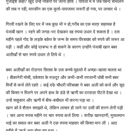
गुंजाइश कहाँ? खुद उन्हें नौकरी पर जाना होता । पायजा मे मे जब पैबन्द सँभालने
की ताब न रही, मारकीन का एक कुर्ता-पायजामा जरूरी हो गया, पर लाचार थे ।
गिरवी रखने के लिए घर में जब कुछ भी न हो,गरीब का एक मात्र सहायक है
पंजाबी खान । रहने की जगह-भर देखकर वह रुपया उधार दे सकता है । दस
महीने पहले गोद के लड़के बर्कत के जन्म के समय पीरबख्श को रुपये की जरूर आ
पड़ी । कहीं और कोई प्रबन्ध न हो सकने के कारण उन्होंने पंजाबी खान बबर
अलीखाँ से चार रुपये उधार ले लिये थे ।
बबर अलीखाँ का रोज़गार सितवा के उस कच्चे मुहल्ले में अच्छा-खासा चलता था
। बीकानेरी मोची, वर्कशाप के मज़दूर और कभी-कभी रमजानी धोबी सभी बबर
मियाँ से कर्ज लेते रहते । कई दफे़ चौधरी परिबख्श ने बबर अली को कर्ज और सूद
की किश्त न मिलने पर अपने हाथ के डंडे से ऋणी का दरवाज़ा पीटते देखा था ।
उन्हें साहूकार और ऋणी में बीच-बचौवल भी करना पड़ा था ।
खान को वे शैतान समझते थे, लेकिन लाचार हो जाने पर उसी की शरण लेनी पड़ी
। चार आना रुपया महीने पर चार रुपया कर्ज लिया । शरीफ़ खानदानी, मुसलमान
भाई का ख्याल कर बबर अली ने एक रुपया माहवार की किश्त मान ली । आठ
महीने में ‘कर्ज अदा होना तय हुआ ।