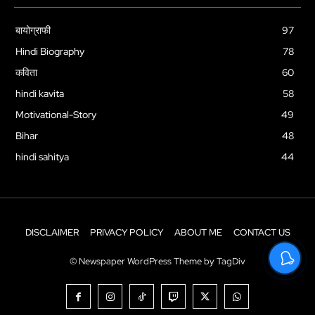
बायोग्राफी
97
Hindi Biography
78
कविता
60
hindi kavita
58
Motivational-Story
49
Bihar
48
hindi sahitya
44
DISCLAIMER
PRIVACY POLICY
ABOUT ME
CONTACT US
© Newspaper WordPress Theme by TagDiv