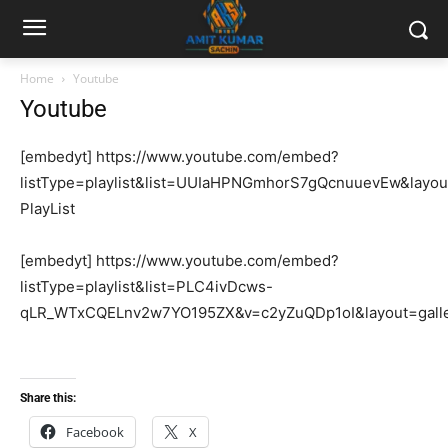
Home
Youtube
Youtube
[embedyt] https://www.youtube.com/embed?
listType=playlist&list=UUIaHPNGmhorS7gQcnuuevEw&layout
PlayList
[embedyt] https://www.youtube.com/embed?
listType=playlist&list=PLC4ivDcws-
qLR_WTxCQELnv2w7YO195ZX&v=c2yZuQDp1oI&layout=galle
Share this:
Facebook
X