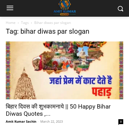
Home
Tags
Bihar diwas par slogan
Tag: bihar diwas par slogan
बिहार दिवस की शुभकामनाये || 50 Happy Bihar
Diwas Quotes ,...
Amit Kumar Sachin
-
March 22, 2023
0