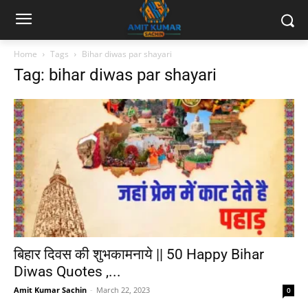
Home
Tags
Bihar diwas par shayari
Tag: bihar diwas par shayari
बिहार दिवस की शुभकामनाये || 50 Happy Bihar
Diwas Quotes ,...
Amit Kumar Sachin
-
March 22, 2023
0