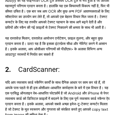
Abbyy का यह फाइनरीडर OCR टूल असंख्य OCR टूल से भरा हुआ है जो आपको
महत्वपूर्ण परिणाम प्रदान करता है। हालांकि यह एक किफायती विकल्प नहीं है, फिर भी
कीमत उचित है। एक बार जब आप OCR और कुछ अन्य PDF आवश्यकताओं के लिए
सॉफ़्टवेयर का उपयोग कर लेते हैं, तो आपको एक बेहतर विचार मिल जाता है। टेक्स्ट
कन्वर्टर के लिए यह तस्वीर आपको टेक्स्ट पहचान के साथ आगे बढ़ने देती है और
छवियों और स्कैन की गई फ़ाइलों से टेक्स्ट निकालने की क्षमता के साथ भी आती है।
यह दस्तावेज़ मिलान, दस्तावेज़ आयोजन एनोटेशन, फ़ाइल तुलना, और बहुत कुछ
प्रदान करता है। उल्टा यह है कि इसका इंटरफ़ेस सीधा और नेविगेट करने में आसान
है। इसके अलावा, आप ओसीआर परिणामों को पीडीएफ> के अलावा विभिन्न अन्य
आउटपुट स्वरूपों में निर्यात कर सकते हैं
2.
CardScanner:
यदि आप व्यवसाय कार्ड स्कैनिंग कार्यों के साथ दैनिक आधार पर काम कर रहे हैं, तो
आपके पास पहले से ही इस ओसीआर-आधारित कार्यक्रम के बारे में एक विचार है। यह
एक प्रसिद्ध ऑनलाइन वेब-आधारित प्लेटफ़ॉर्म है जो Android और iPhone से पेपर
व्यवसाय कार्ड को डिजिटल फ़ाइलों में बदलने के लिए एक पूर्ण व्यवसाय कार्ड स्कैनर ऐप
प्रदान करता है। इसके अलावा, आपको सबसे अच्छा इमेज-टू-टेक्स्ट कन्वर्टर मिलता
है जो टेक्स्ट के मूल स्वरूपण और गुणवत्ता को संरक्षित करते हुए आपको copy text
from image की सुविधा देता है।